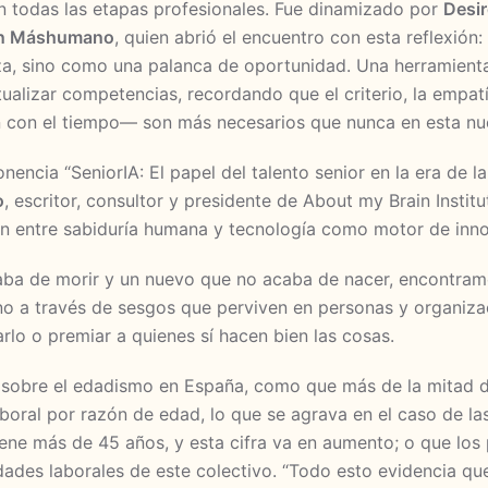
 en todas las etapas profesionales. Fue dinamizado por
Desir
ón Máshumano
, quien abrió el encuentro con esta reflexión: “
, sino como una palanca de oportunidad. Una herramient
ctualizar competencias, recordando que el criterio, la empa
n con el tiempo— son más necesarios que nunca en esta nuev
encia “SeniorIA: El papel del talento senior en la era de la
o
, escritor, consultor y presidente de About my Brain Institu
n entre sabiduría humana y tecnología como motor de inn
ba de morir y un nuevo que no acaba de nacer, encontram
ino a través de sesgos que perviven en personas y organiza
lo o premiar a quienes sí hacen bien las cosas.
 sobre el edadismo en España, como que más de la mitad d
boral por razón de edad, lo que se agrava en el caso de las
ene más de 45 años, y esta cifra va en aumento; o que los 
dades laborales de este colectivo. “Todo esto evidencia qu