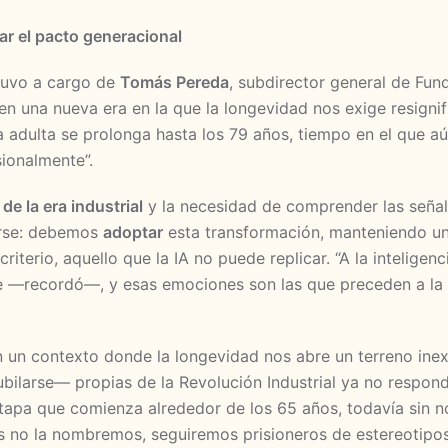
rar el pacto generacional
tuvo a cargo de
Tomás Pereda
, subdirector general de Fu
 una nueva era en la que la longevidad nos exige resignifi
 adulta se prolonga hasta los 79 años, tiempo en el que
sionalmente”.
 de la era industrial
y la necesidad de comprender las seña
arse: debemos
adoptar
esta transformación, manteniendo una
criterio, aquello que la IA no puede replicar. “A la inteligenci
ece —recordó—, y esas emociones son las que preceden a la
 un contexto donde la longevidad nos abre un terreno inex
jubilarse— propias de la Revolución Industrial ya no respond
tapa que comienza alrededor de los 65 años, todavía sin 
as no la nombremos, seguiremos prisioneros de estereotipo