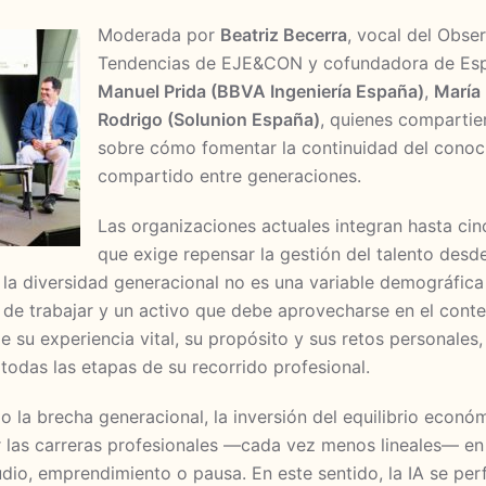
Moderada por
Beatriz Becerra
, vocal del Obse
Tendencias de EJE&CON y cofundadora de Espa
Manuel Prida (BBVA Ingeniería España)
,
María
Rodrigo (Solunion España)
, quienes compartie
sobre cómo fomentar la continuidad del conoc
compartido entre generaciones.
Las organizaciones actuales integran hasta cin
que exige repensar la gestión del talento desde
 la diversidad generacional no es una variable demográfica
de trabajar y un activo que debe aprovecharse en el cont
su experiencia vital, su propósito y sus retos personales
odas las etapas de su recorrido profesional.
la brecha generacional, la inversión del equilibrio econó
 las carreras profesionales —cada vez menos lineales— en 
dio, emprendimiento o pausa. En este sentido, la IA se per