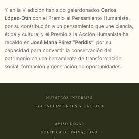
Y en la V edición han sido galardonados
Carlos
López-Otín
con el Premio al Pensamiento Humanista
,
por su contribución a un pensamiento que une ciencia,
ética y cultura; y el Premio a la Acción Humanista ha
recaído en
José María Pérez “Peridis”
, por su
capacidad para convertir la conservación del
patrimonio en una herramienta de transformación
social, formación y generación de oportunidades.
NUESTROS INFORMES
RECONOCIMIENTOS Y CALIDAD
AVISO LEGAL
POLÍTICA DE PRIVACIDAD