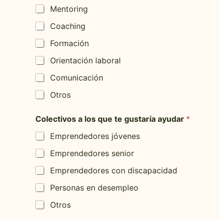
a
Mentoring
p
e
Coaching
r
f
Formación
i
l
Orientación laboral
Comunicación
Otros
Colectivos a los que te gustaría ayudar
*
Emprendedores jóvenes
Emprendedores senior
Emprendedores con discapacidad
Personas en desempleo
Otros