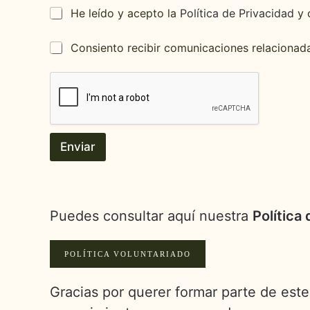
C
He leído y acepto la
Política de Privacidad
y c
a
s
C
Consiento recibir comunicaciones relacionad
i
a
l
s
l
i
a
l
d
l
e
a
v
d
e
Enviar
e
r
v
i
e
f
r
i
i
c
Puedes consultar aquí nuestra
Política
f
a
i
c
c
i
a
POLÍTICA VOLUNTARIADO
ó
c
n
i
o
Gracias por querer formar parte de est
ó
b
n