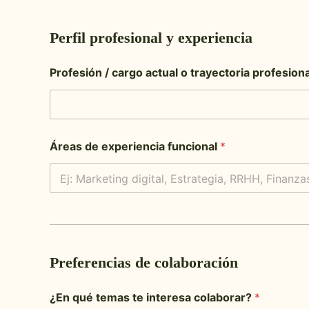
Perfil profesional y experiencia
Profesión / cargo actual o trayectoria profesion
Áreas de experiencia funcional
*
*
i
n
t
Preferencias de colaboración
e
r
e
¿En qué temas te interesa colaborar?
*
s